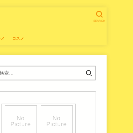
SEARCH
ルメ
コスメ
検
索: