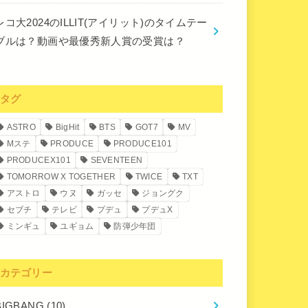
レコ大2024のILLIT(アイリット)のタイムテー
ブルは？動画や最優秀新人賞の受賞は？
タグ
ASTRO
BigHit
BTS
GOT7
MV
Mステ
PRODUCE
PRODUCE101
PRODUCEX101
SEVENTEEN
TOMORROW X TOGETHER
TWICE
TXT
アストロ
ウヌ
ガッセ
ジョングク
セブチ
テレビ
プデュ
プデュX
ミンギュ
ユギョム
防弾少年団
カテゴリー
BIGBANG
(10)