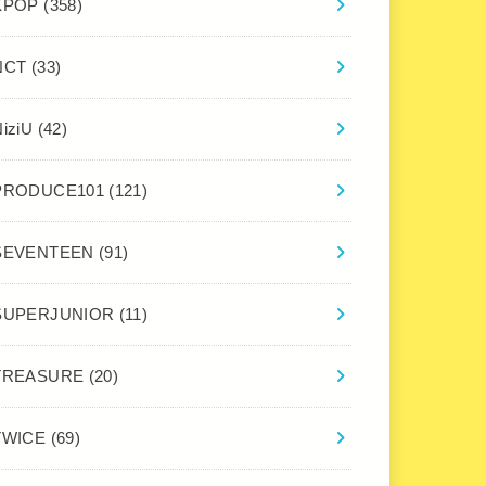
KPOP
(358)
NCT
(33)
NiziU
(42)
PRODUCE101
(121)
SEVENTEEN
(91)
SUPERJUNIOR
(11)
TREASURE
(20)
TWICE
(69)