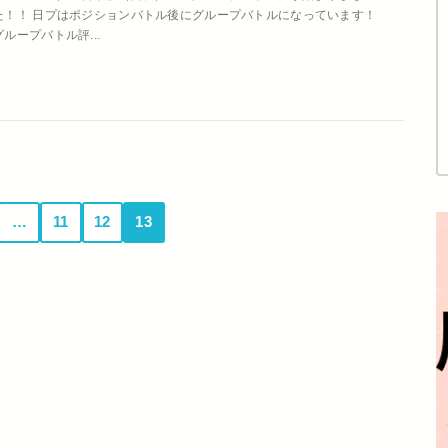
た！！ 日プはポジションバトル後にグループバトルになっています！
グループバトル評...
…
11
12
13