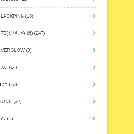
BLACKPINK
(18)
BTS(防弾少年団)
(247)
EVERGLOW
(9)
EXO
(14)
ITZY
(13)
IZONE
(39)
JYJ
(1)