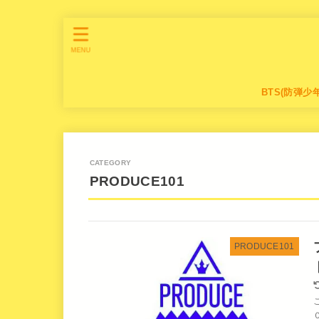
MENU
BTS(防弾少
PRODUCE101
PRODUCE101